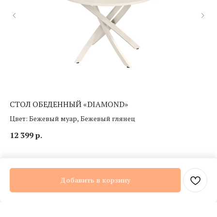
СТОЛ ОБЕДЕННЫЙ «DIAMOND»
К
Цвет: Бежевый муар, Бежевый глянец
Цв
12 399
р.
29
Добавить в корзину
Каталог
Мебель для дома
Мебель для дачи