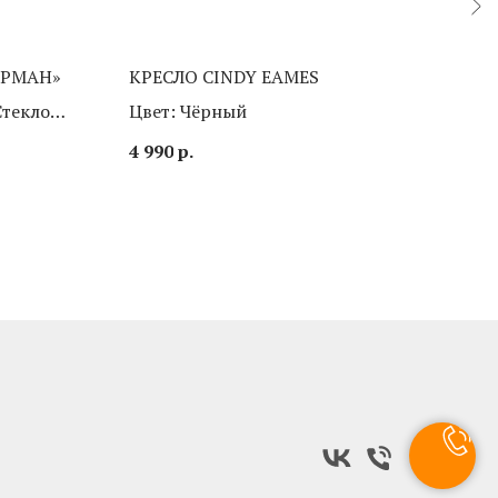
ОРМАН»
КРЕСЛО CINDY EAMES
СТУ
Стекло
Цвет: Чёрный
Цве
сло
4 990
р.
3 59