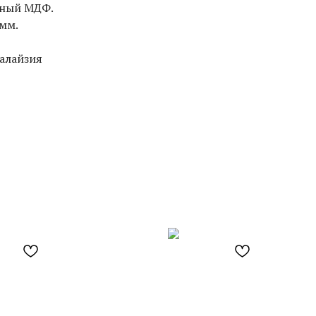
нный МДФ.
мм.
алайзия