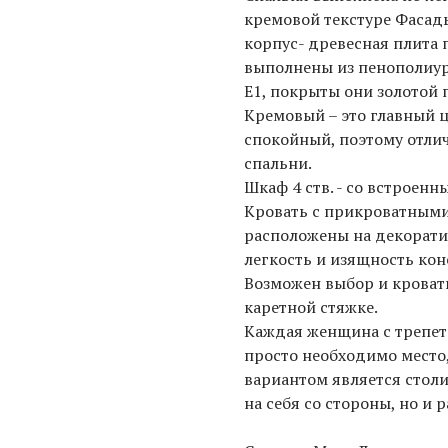
кремовой текстуре Фасад
корпус- древесная плита
выполнены из пенополиур
Е1, покрыты они золотой 
Кремовый – это главный ц
спокойный, поэтому отли
спальни.
Шкаф 4 ств. - со встроен
Кровать с прикроватными
расположены на декорати
легкость и изящность кон
Возможен выбор и кроват
каретной стяжке.
Каждая женщина с трепет
просто необходимо место,
вариантом является столи
на себя со стороны, но и 