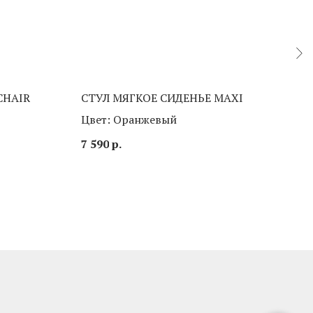
CHAIR
СТУЛ МЯГКОЕ СИДЕНЬЕ MAXI
СТО
Цвет: Оранжевый
Цве
7 590
р.
5 99