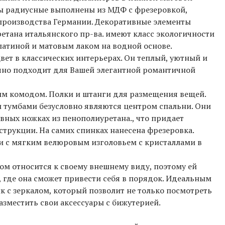
ы радиусные выполнены из МДФ с фрезеровкой,
 производства Германии. Декоративные элементы
етана итальянского пр-ва. имеют класс экологичности
патиной и матовым лаком на водной основе.
вет в классических интерьерах. Он теплый, уютный и
чно подходит для Вашей элегантной романтичной
ным комодом. Полки и штанги для размещения вещей.
 тумбами безусловно являются центром спальни. Они
вных ножках из пенополиуретана., что придает
струкции. На самих спинках нанесена фрезеровка.
и с мягким велюровым изголовьем с кристаллами в
ом относится к своему внешнему виду, поэтому ей
 где она сможет привести себя в порядок. Идеальным
к с зеркалом, который позволит не только посмотреть
разместить свои аксессуары с бижутерией.