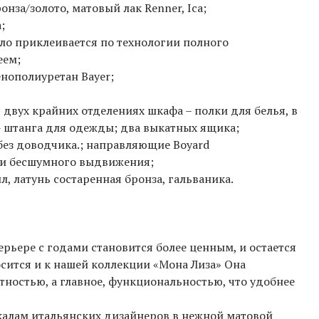
онза/золото, матовый лак Renner, Ica;
;
ало приклеивается по технологии полного
еем;
енополиуретан Bayer;
 двух крайних отделениях шкафа – полки для белья, в
- штанга для одежды; два выкатных ящика;
без доводчика.; направляющие Boyard
 и бесшумного выдвижения;
лл, латунь состаренная бронза, гальваника.
ерьере с годами становится более ценным, и остается
сится и к нашей коллекции «Мона Лиза» Она
тностью, а главное, функциональностью, что удобнее
калам итальянских дизайнеров в нежной матовой